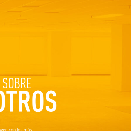
 SOBRE
OTROS
óven con los más